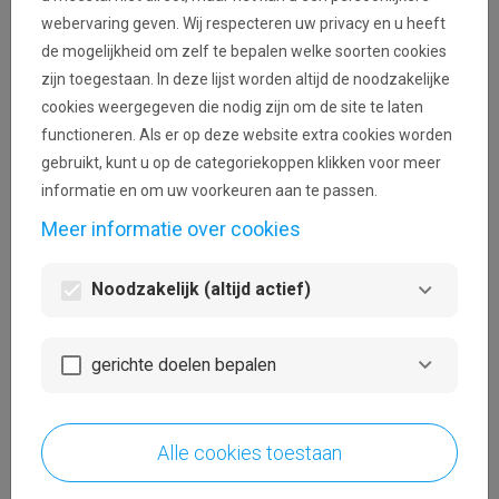
communicatie zal afkomstig zijn van het adres
webervaring geven. Wij respecteren uw privacy en u heeft
noreply@nationale-loterij.be.
de mogelijkheid om zelf te bepalen welke soorten cookies
zijn toegestaan. In deze lijst worden altijd de noodzakelijke
cookies weergegeven die nodig zijn om de site te laten
functioneren. Als er op deze website extra cookies worden
gebruikt, kunt u op de categoriekoppen klikken voor meer
visibility
informatie en om uw voorkeuren aan te passen.
Wachtwoord vergeten?
Meer informatie over cookies
Login
Noodzakelijk (altijd actief)
gerichte doelen bepalen
Een nieuw account aanmaken
Alle cookies toestaan
Creëer een gebruikersaccount om een aanvraag