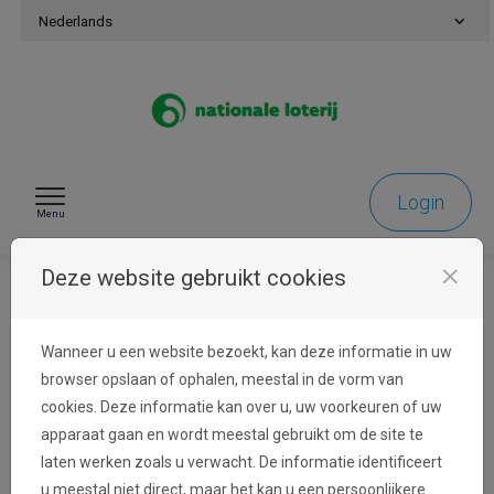
Naar inhoud gaan
Nederlands
Login
Menu
close
Deze website gebruikt cookies
Identificatie
Wanneer u een website bezoekt, kan deze informatie in uw
browser opslaan of ophalen, meestal in de vorm van
cookies. Deze informatie kan over u, uw voorkeuren of uw
Aanmelden
apparaat gaan en wordt meestal gebruikt om de site te
laten werken zoals u verwacht. De informatie identificeert
Het e-mailadres van uw account wordt gebruikt
u meestal niet direct, maar het kan u een persoonlijkere
voor communicatie over uw aanvraag. Deze